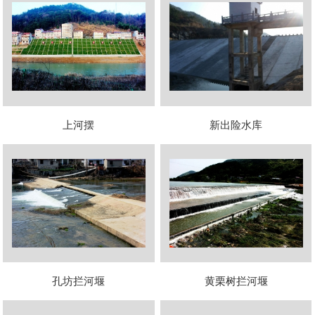
上河摆
新出险水库
孔坊拦河堰
黄栗树拦河堰