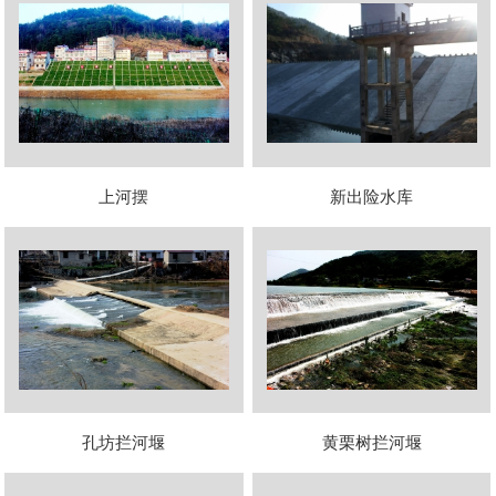
上河摆
新出险水库
孔坊拦河堰
黄栗树拦河堰