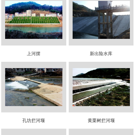
上河摆
新出险水库
孔坊拦河堰
黄栗树拦河堰